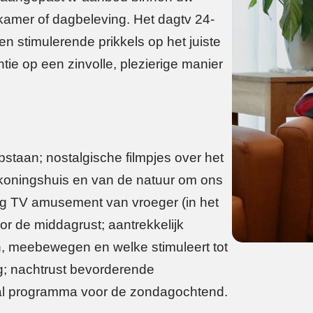
skamer of dagbeleving. Het dagtv 24-
 stimulerende prikkels op het juiste
e op een zinvolle, plezierige manier
pstaan; nostalgische filmpjes over het
 koningshuis en van de natuur om ons
ig TV amusement van vroeger (in het
r de middagrust; aantrekkelijk
 meebewegen en welke stimuleert tot
ing; nachtrust bevorderende
l programma voor de zondagochtend.