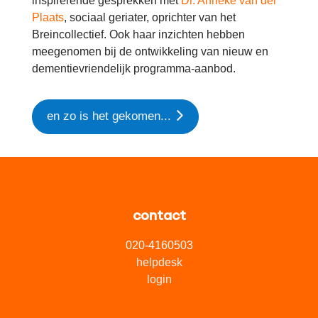
inspirerende gesprekken met
Dr. Anneke van der
Plaats
, sociaal geriater, oprichter van het
Breincollectief. Ook haar inzichten hebben
meegenomen bij de ontwikkeling van nieuw en
dementievriendelijk programma-aanbod.
en zo is het gekomen...
contact
020-4160503
helpdesk
login