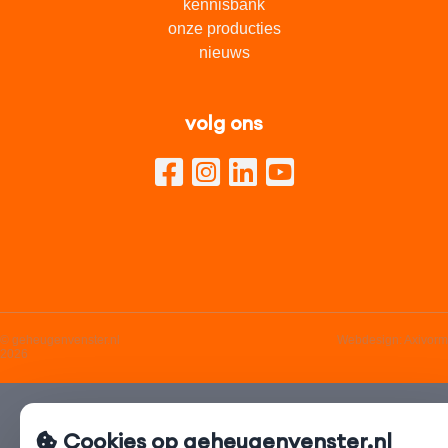
kennisbank
onze producties
nieuws
volg ons
© geheugenvenster.nl
Webdesign:
Axivorm
2026
Cookies op geheugenvenster.nl