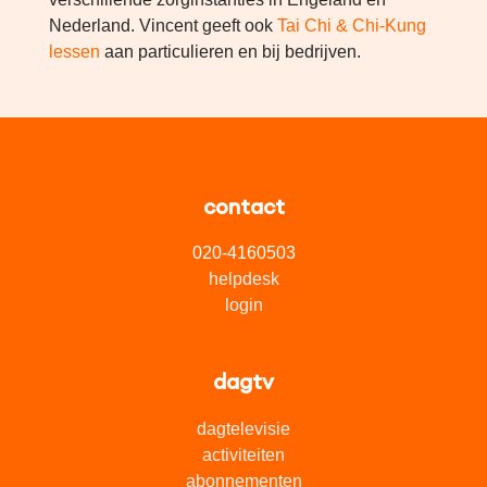
Nederland. Vincent geeft ook
Tai Chi & Chi-Kung
lessen
aan particulieren en bij bedrijven.
contact
020-4160503
helpdesk
login
dagtv
dagtelevisie
activiteiten
abonnementen